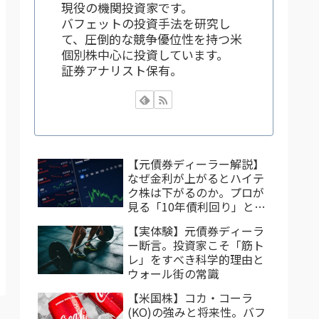
現役の機関投資家です。
バフェットの投資手法を研究し
て、圧倒的な競争優位性を持つ米
個別株中心に投資しています。
証券アナリスト保有。
【元債券ディーラー解説】
なぜ金利が上がるとハイテ
ク株は下がるのか。プロが
見る「10年債利回り」と株
価の法則
【実体験】元債券ディーラ
ー断言。投資家こそ「筋ト
レ」をすべき科学的理由と
ウォール街の常識
【米国株】コカ・コーラ
(KO)の強みと将来性。バフ