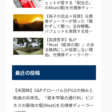
ェットが愛する「配当王」
のMoat(堀)を元債券ディー
ラーが解説
【孫子の兵法×投資】元債
券ディーラーが悟った「戦
わずして勝つ」生存戦略。
バフェットも実践する負け
ない極意
【投資哲学】私が
「Moat（経済の堀）」のあ
る銘柄にしか投資しない理
由。元債券ディーラーが実
践するバフェット流・米国
株選定基準
最近の投稿
【米国株】S&Pグローバル(SPGI)の強みと
株価の将来性。「資本市場の通行料」ビジ
ネスの最強の堀(Moat)を元債券ディーラー